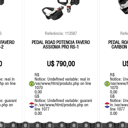
6
Referência: 113587
Refe
 FAVERO
PEDAL ROAD POTÊNCIA FAVERO
PEDAL RO
-2
ASSIOMA PRO RS-1
CARBON 
0
790,00
R$
R$
e: real in
Notice
: Undefined variable: real in
Notice
: Un
php
on line
/var/www/html/produto.php
on line
/var/www/h
1070
1070
0,00
0,00
G$
G$
le: guarani
Notice
: Undefined variable: guarani
Notice
: Un
o.php
on
in
/var/www/html/produto.php
on
in
/var/ww
line
1077
line
1077
0.00
0.00