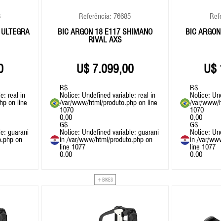
3
Referência: 76685
Ref
 ULTEGRA
BIC ARGON 18 E117 SHIMANO
BIC ARGON
RIVAL AXS
0
7.099,00
R$
R$
e: real in
Notice
: Undefined variable: real in
Notice
: Un
php
on line
/var/www/html/produto.php
on line
/var/www/h
1070
1070
0,00
0,00
G$
G$
le: guarani
Notice
: Undefined variable: guarani
Notice
: Un
o.php
on
in
/var/www/html/produto.php
on
in
/var/ww
line
1077
line
1077
0.00
0.00
+ BIKES