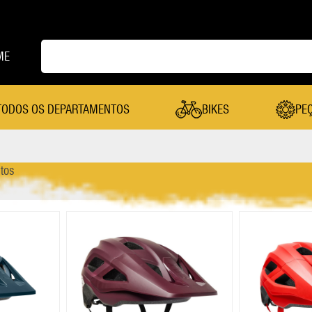
ME
TODOS OS DEPARTAMENTOS
BIKES
PE
PEÇAS
tos
Cambio Dianteiro
Mesa
Cambio Traseiro
Pastilha De Freio
Câmera De Ar
Pedal
Canote Selim
Pedivela
Cassete
Pneu
Coroa
Quadro