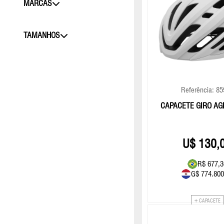
MARCAS
TAMANHOS
Referência: 8
CAPACETE GIRO AGI
130,
R$ 677,3
G$ 774.800
+ CAPACETE