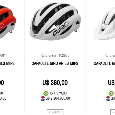
9661
Referência: 102855
Referê
IES MIPS
CAPACETE GIRO ARIES MIPS
CAPACETE GI
00
380,00
80
R$ 1.979,80
0.00
G$ 2.264.800.00
G$
+ CAPACETE
+ 