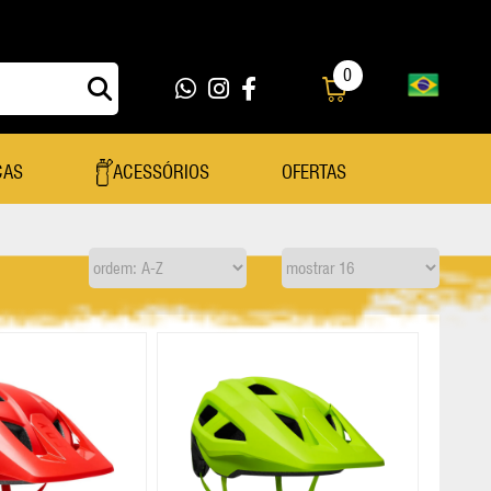
0
ÇAS
ACESSÓRIOS
OFERTAS
ACESSÓRIOS
49226
Bolsa Selim
Luvas
BIC ARGON 18 E119 DURA ACE
DI2
Bombas De Ar
Manopla
77340
Cadeados
Mochila Hidratação
BOMBA AR CRAKBROTHERS
14999.00
STERLING L
Capa STI
Óculos
40654
78.144,79
Capacete
Rolo De Treino
OLEO SUSPENSÃO ROCK SHOX
35.00
5WT - 1L
Caramanhola
Sapatilhas