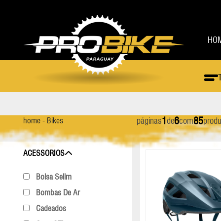
HO
BIKES
BIKES
PEÇAS
ACESSÓRIOS
1
6
85
home - Bikes
páginas
de
com
produ
E-Bike
Cambio Dianteiro
Bolsa Selim
Speed
Mesa
Luvas
E-Bike
Speed
Gravel
Cambio Traseiro
Bombas De Ar
Triatlon
Pastilha De Freio
Manopla
ACESSÓRIOS
Gravel
Triatlon
Infantil
Câmera De Ar
Cadeados
Pedal
Mochila Hidratação
Bolsa Selim
Infantil
Mountain Bike
Canote Selim
Capa STI
Pedivela
Óculos
Bombas De Ar
Mountain Bike
Cassete
Capacete
Pneu
Rolo De Treino
Cadeados
Coroa
Caramanhola
Quadro
Sapatilhas