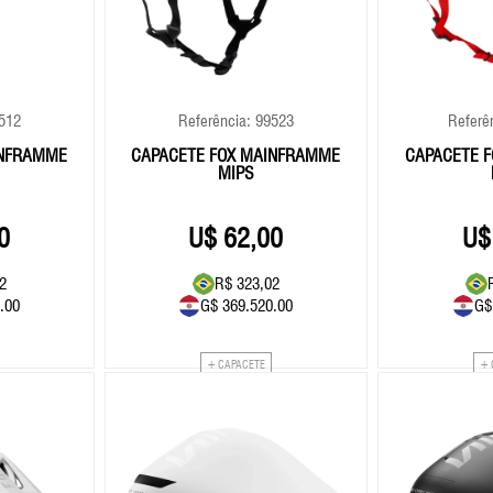
Corrente
RapFire / Trigger / Sti
Cubo
Rodas
Eixo Central
Roldana/Cage
9512
Referência: 99523
Referê
Freios
Rotores
INFRAMME
CAPACETE FOX MAINFRAMME
CAPACETE 
Grupo
Selim
MIPS
Guidão
Suspensão
0
62,00
Kit Reparos Suspensão
Lubrificantes/Graxa
2
R$ 323,02
.00
G$ 369.520.00
G$
+ CAPACETE
+ 