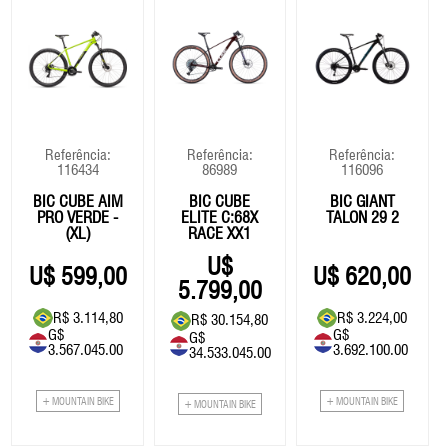
Referência:
Referência:
Referência:
116434
86989
116096
BIC CUBE AIM
BIC CUBE
BIC GIANT
PRO VERDE -
ELITE C:68X
TALON 29 2
(XL)
RACE XX1
CARBON
599,00
620,00
5.799,00
R$ 3.114,80
R$ 3.224,00
R$ 30.154,80
G$
G$
G$
3.567.045.00
3.692.100.00
34.533.045.00
+ MOUNTAIN BIKE
+ MOUNTAIN BIKE
+ MOUNTAIN BIKE