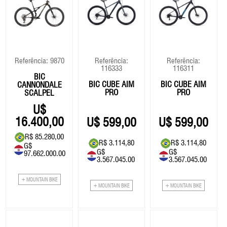
Referência: 9870
Referência:
Referência:
116333
116311
BIC
BIC CUBE AIM
BIC CUBE AIM
CANNONDALE
PRO
PRO
SCALPEL
LAB71
16.400,00
599,00
599,00
R$ 85.280,00
R$ 3.114,80
R$ 3.114,80
G$
G$
G$
97.662.000.00
3.567.045.00
3.567.045.00
+ MOUNTAIN BIKE
+ MOUNTAIN BIKE
+ MOUNTAIN BIKE