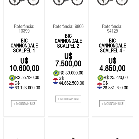
Eixo Central
Fita De Guidão
Roldana/Cage
Vestuário
Eixo Central
Roldan
Freios
GPS
Rotores
Freios
Rotore
14999.00
Grupo
Selim
Grupo
Selim
Referência:
Referência: 9866
Referência:
10399
94125
Guidão
Suspensão
Guidão
Suspe
77.994,80
BIC
BIC
BIC
CANNONDALE
Kit Reparos Suspensão
Kit Reparos Suspensão
CANNONDALE
CANNONDALE
SCALPEL 2
77340
SCALPEL 1
SCALPEL 4 -
Lubrificantes/Graxa
Lubrificantes/Graxa
(OFERTA)
BOMBA AR CRAKBRO
7.500,00
STERLING L
10.600,00
4.850,00
R$ 39.000,00
R$ 55.120,00
R$ 25.220,00
G$
G$
44.662.500.00
G$
35.00
40654
63.123.000.00
28.881.750.00
OLEO SUSPENSÃO R
182,00
+ MOUNTAIN BIKE
5WT - 1L
+ MOUNTAIN BIKE
+ MOUNTAIN BIKE
51.00
265,20