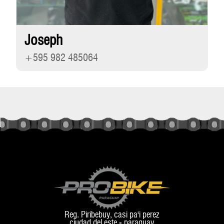
Joseph
+595 982 485064
Reg. Piribebuy, casi pa'i perez
ciudad del este - paraguay