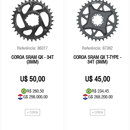
Referência: 86317
Referência: 87362
COROA SRAM GX - 34T
COROA SRAM GX T-TYPE -
(3MM)
34T (3MM)
50,00
45,00
R$ 260,50
R$ 234,45
G$ 298.000.00
G$ 268.200.00
+ COROA
+ COROA